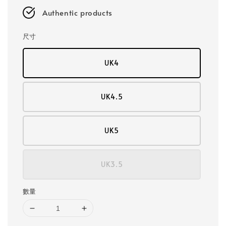
Authentic products
尺寸
UK4
UK4.5
UK5
UK3.5
數量