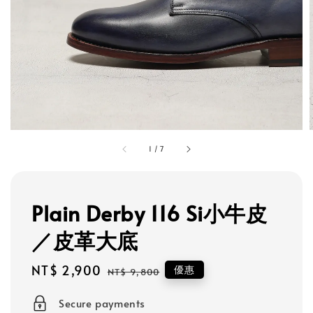
1
/
7
Plain Derby 116 Si小牛皮
／皮革大底
Sale
NT$ 2,900
Regular
優惠
NT$ 9,800
price
price
Secure payments