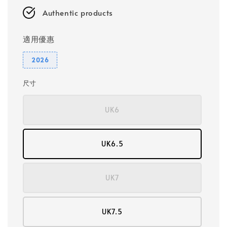
Authentic products
適用優惠
2026
尺寸
UK6
UK6.5
UK7
UK7.5