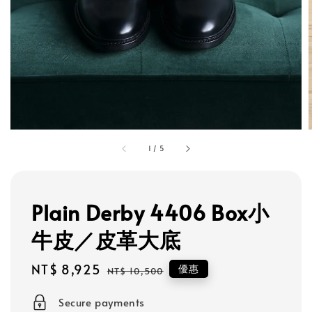
1
/
5
Plain Derby 4406 Box小
牛皮／皮革大底
Sale
NT$ 8,925
Regular
優惠
NT$ 10,500
price
price
Secure payments