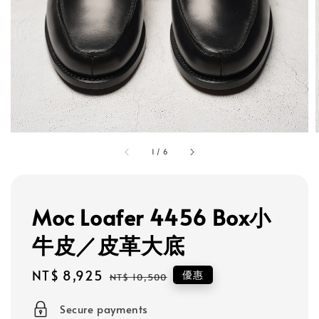
1
/
6
Moc Loafer 4456 Box小
牛皮／皮革大底
Sale
NT$ 8,925
Regular
優惠
NT$ 10,500
price
price
Secure payments