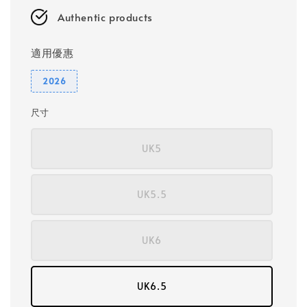
Authentic products
適用優惠
2026
尺寸
UK5
UK5.5
UK6
UK6.5