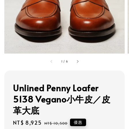
1
/
6
Unlined Penny Loafer
5138 Vegano小牛皮／皮
革大底
Sale
NT$ 8,925
Regular
優惠
NT$ 10,500