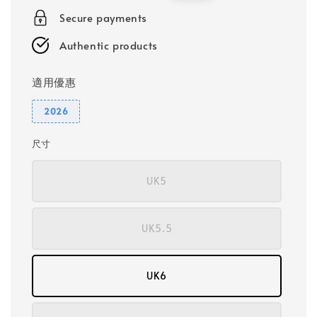
price
price
Secure payments
Authentic products
適用優惠
2026
尺寸
UK5
UK5.5
UK6