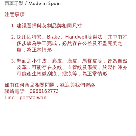
西班牙製 / Made in Spain
注意事項
建議選擇與英制品牌相同尺寸
採用固特異、
Blake
、
Handwelt
等製法，其中有許
多步驟為手工完成，必然存在公差及不盡完美之
處，為正常情形
鞋面之小牛皮、麂皮、鹿皮、馬臀皮等，皆為自然
皮革，可能存在皮紋、血管紋及傷痕，於製作時亦
可能產生輕微刮痕、摺痕等，為正常情形
如有任何商品相關問題，歡迎與我們聯絡
聯絡電話：
0966162773
Line
：
partstaiwan