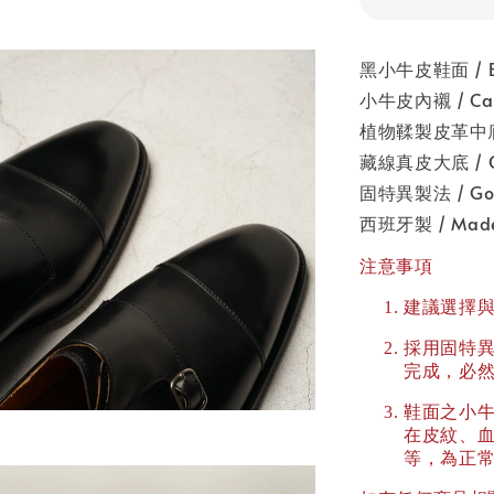
黑小牛皮鞋面 / Bo
小牛皮內襯 / Calf
植物鞣製皮革中底 / V
藏線真皮大底 / Clos
固特異製法 / Goo
西班牙製 / Made 
注意事項
建議選擇
採用固特
完成，必
鞋面之小
在皮紋、
等，為正