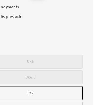
price
e payments
tic products
UK6
UK6.5
UK7