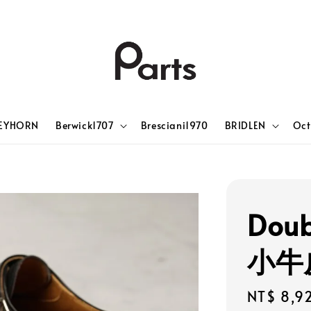
EYHORN
Berwick1707
Bresciani1970
BRIDLEN
Oct
Doub
小牛
Sale
NT$ 8,9