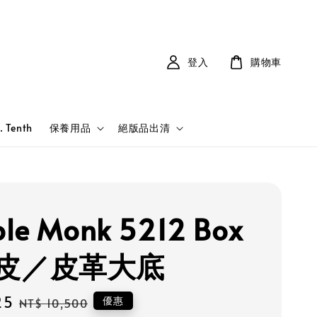
登入
購物車
. Tenth
保養用品
絕版品出清
le Monk 5212 Box
皮／皮革大底
25
Regular
優惠
NT$ 10,500