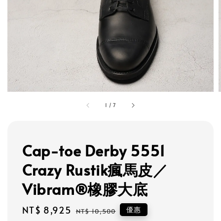
1
/
7
Cap-toe Derby 5551
Crazy Rustik瘋馬皮／
Vibram®橡膠大底
Sale
NT$ 8,925
Regular
優惠
NT$ 10,500