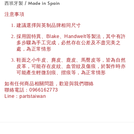
西班牙製 / Made in Spain
注意事項
建議選擇與英制品牌相同尺寸
採用固特異、
Blake
、
Handwelt
等製法，其中有許
多步驟為手工完成，必然存在公差及不盡完美之
處，為正常情形
鞋面之小牛皮、麂皮、鹿皮、馬臀皮等，皆為自然
皮革，可能存在皮紋、血管紋及傷痕，於製作時亦
可能產生輕微刮痕、摺痕等，為正常情形
如有任何商品相關問題，歡迎與我們聯絡
聯絡電話：
0966162773
Line
：
partstaiwan