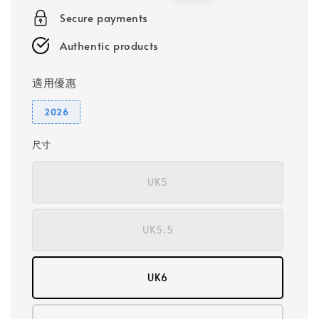
price
price
Secure payments
Authentic products
適用優惠
2026
尺寸
UK5
UK5.5
UK6