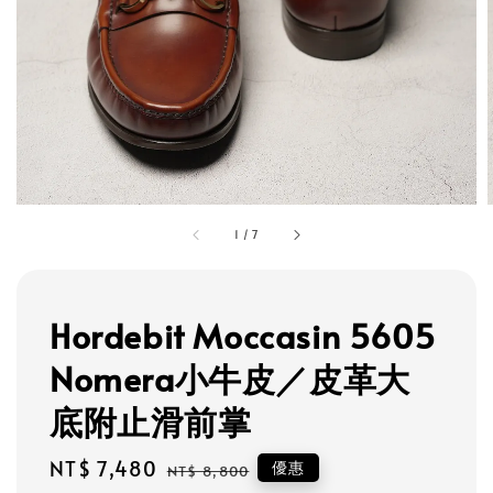
1
/
7
Hordebit Moccasin 5605
Nomera小牛皮／皮革大
底附止滑前掌
Sale
NT$ 7,480
Regular
優惠
NT$ 8,800