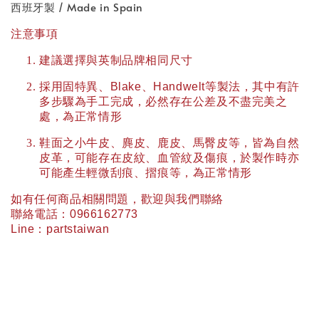
西班牙製 / Made in Spain
注意事項
建議選擇與英制品牌相同尺寸
採用固特異、
Blake
、
Handwelt
等製法，其中有許
多步驟為手工完成，必然存在公差及不盡完美之
處，為正常情形
鞋面之小牛皮、麂皮、鹿皮、馬臀皮等，皆為自然
皮革，可能存在皮紋、血管紋及傷痕，於製作時亦
可能產生輕微刮痕、摺痕等，為正常情形
如有任何商品相關問題，歡迎與我們聯絡
聯絡電話：
0966162773
Line
：
partstaiwan