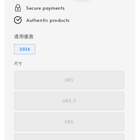
price
price
Secure payments
Authentic products
適用優惠
2026
尺寸
UK5
UK5.5
UK6