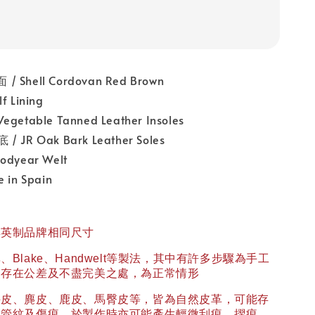
hell Cordovan Red Brown
 Lining
table Tanned Leather Insoles
JR Oak Bark Leather Soles
dyear Welt
in Spain
與英制品牌相同尺寸
異、
Blake
、
Handwelt
等製法，其中有許多步驟為手工
然存在公差及不盡完美之處，為正常情形
牛皮、麂皮、鹿皮、馬臀皮等，皆為自然皮革，可能存
血管紋及傷痕，於製作時亦可能產生輕微刮痕、摺痕