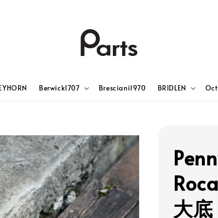
EYHORN
Berwick1707
Bresciani1970
BRIDLEN
Oct
Penn
Ro
大底