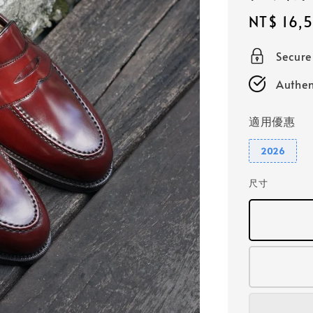
Sale
NT$ 16,
price
Secur
Authen
適用優惠
2026
尺寸