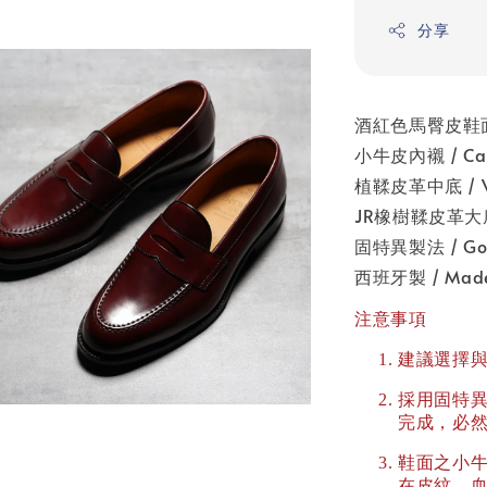
分享
酒紅色馬臀皮鞋面 / S
小牛皮內襯 / Calf
植鞣皮革中底 / Vege
JR橡樹鞣皮革大底 / 
固特異製法 / Goo
西班牙製 / Made 
注意事項
建議選擇
採用固特
完成，必
鞋面之小
在皮紋、