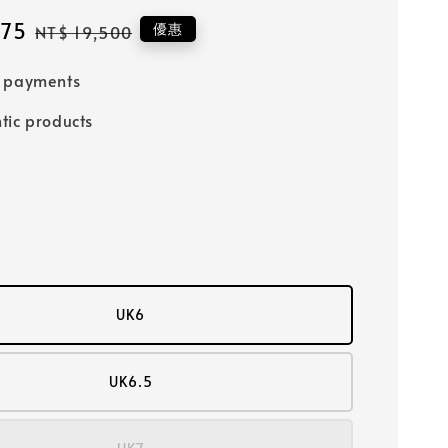
575
Regular
優惠
NT$ 19,500
price
e payments
tic products
UK6
UK6.5