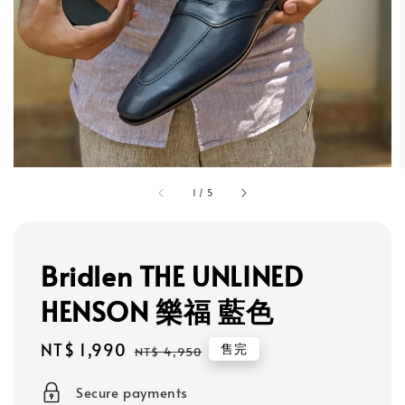
1
/
5
Bridlen THE UNLINED
HENSON 樂福 藍色
Sale
NT$ 1,990
Regular
售完
NT$ 4,950
price
price
Secure payments