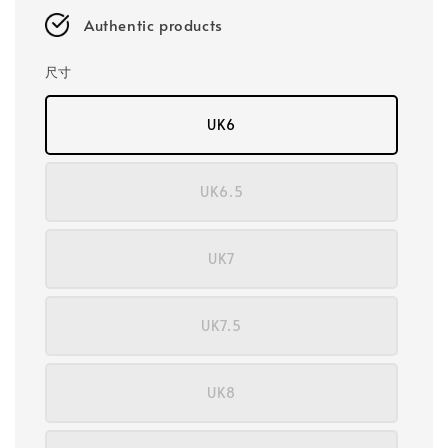
Authentic products
尺寸
UK6
UK6.5
UK7
UK7.5
UK8