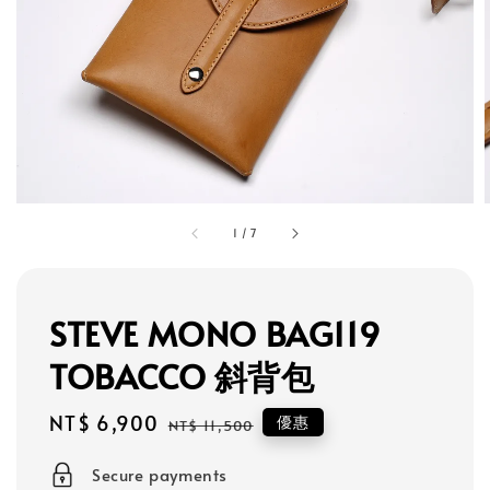
1
/
7
STEVE MONO BAG119
TOBACCO 斜背包
Sale
NT$ 6,900
Regular
優惠
NT$ 11,500
price
price
Secure payments